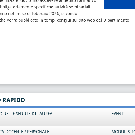
e iniziale, dovranno assolvere al debito formativo
bligatoriamente specifiche attività seminariali
anno nel mese di febbraio 2026, secondo il
che verrà pubblicato in tempi congrui sul sito web del Dipartimento.
O RAPIDO
 DELLE SEDUTE DI LAUREA
EVENTI
CA DOCENTE / PERSONALE
MODULISTI