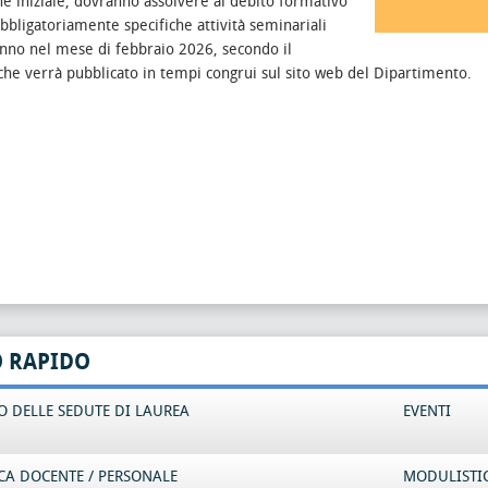
e iniziale, dovranno assolvere al debito formativo
bligatoriamente specifiche attività seminariali
anno nel mese di febbraio 2026, secondo il
che verrà pubblicato in tempi congrui sul sito web del Dipartimento.
O RAPIDO
 DELLE SEDUTE DI LAUREA
EVENTI
CA DOCENTE / PERSONALE
MODULISTI