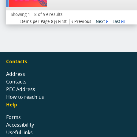
Showing 1 - 8 of 99 results
Items per Page 8
First
Previous
Next
Last
Contacts
Address
Contacts
PEC Address
How to reach us
Help
Forms
Accessibility
Useful links