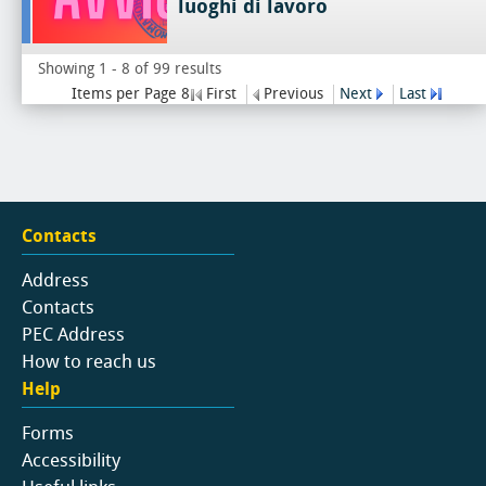
luoghi di lavoro
Showing 1 - 8 of 99 results
Items per Page 8
First
Previous
Next
Last
Contacts
Address
Contacts
PEC Address
How to reach us
Help
Forms
Accessibility