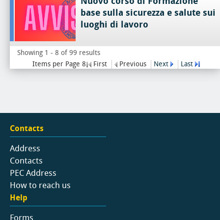
Nuovo corso di Formazione
base sulla sicurezza e salute sui
luoghi di lavoro
Showing 1 - 8 of 99 results
Items per Page 8
First
Previous
Next
Last
Contacts
Address
Contacts
PEC Address
How to reach us
Help
Forms