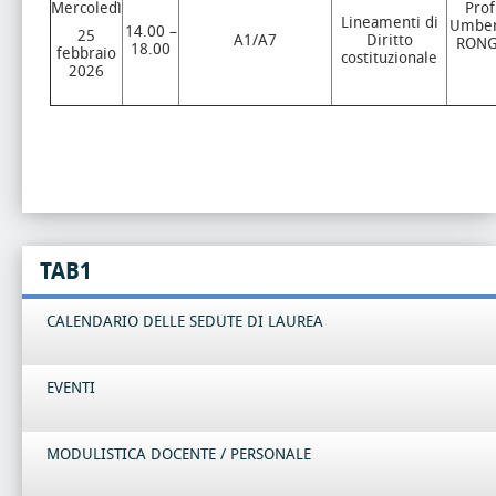
Mercoledì
Prof
Lineamenti di
Umber
14.00 –
25
A1/A7
Diritto
RON
18.00
febbraio
costituzionale
2026
TAB1
CALENDARIO DELLE SEDUTE DI LAUREA
EVENTI
MODULISTICA DOCENTE / PERSONALE