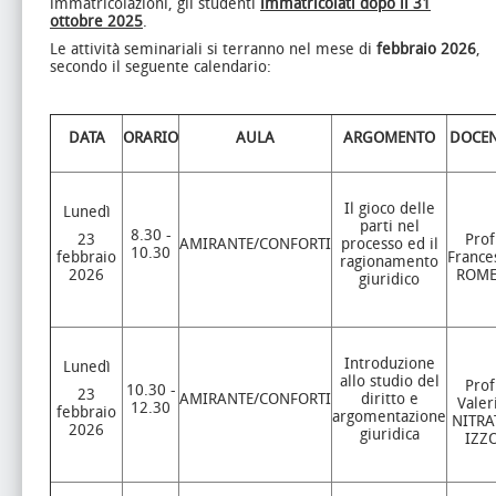
immatricolazioni, gli studenti
immatricolati dopo il 31
ottobre 2025
.
Le attività seminariali si terranno nel mese di
febbraio 2026
,
secondo il seguente calendario:
DATA
ORARIO
AULA
ARGOMENTO
DOCEN
Il gioco delle
Lunedì
parti nel
8.30 -
23
Prof
AMIRANTE/CONFORTI
processo ed il
10.30
febbraio
France
ragionamento
2026
ROM
giuridico
Introduzione
Lunedì
allo studio del
Prof
10.30 -
23
AMIRANTE/CONFORTI
diritto e
Valer
12.30
febbraio
argomentazione
NITRA
2026
giuridica
IZZ