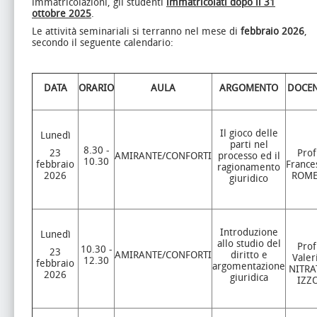
immatricolazioni, gli studenti
immatricolati dopo il 31
ottobre 2025
.
Le attività seminariali si terranno nel mese di
febbraio 2026
,
secondo il seguente calendario:
DATA
ORARIO
AULA
ARGOMENTO
DOCEN
Il gioco delle
Lunedì
parti nel
8.30 -
23
Prof
AMIRANTE/CONFORTI
processo ed il
10.30
febbraio
France
ragionamento
2026
ROM
giuridico
Introduzione
Lunedì
allo studio del
Prof
10.30 -
23
AMIRANTE/CONFORTI
diritto e
Valer
12.30
febbraio
argomentazione
NITRA
2026
giuridica
IZZ