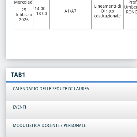
Mercoledì
Prof
Lineamenti di
Umber
14.00 –
25
A1/A7
Diritto
RON
18.00
febbraio
costituzionale
2026
TAB1
CALENDARIO DELLE SEDUTE DI LAUREA
EVENTI
MODULISTICA DOCENTE / PERSONALE