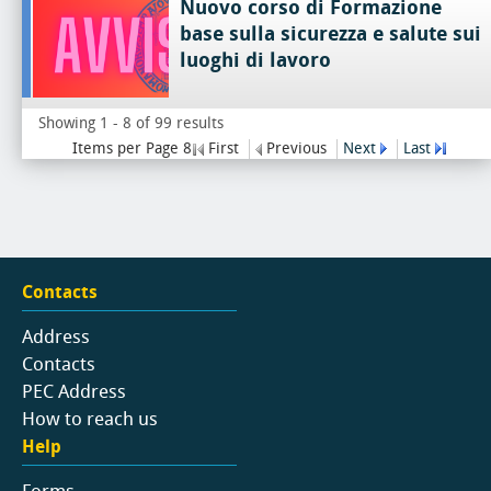
Nuovo corso di Formazione
base sulla sicurezza e salute sui
luoghi di lavoro
Showing 1 - 8 of 99 results
Items per Page 8
First
Previous
Next
Last
Contacts
Address
Contacts
PEC Address
How to reach us
Help
Forms