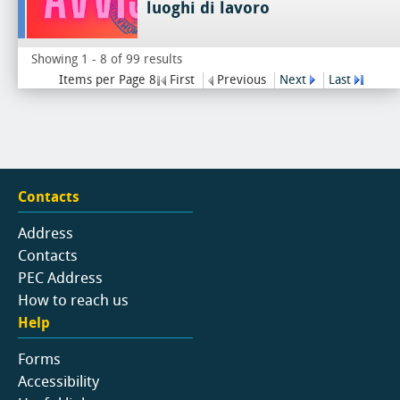
luoghi di lavoro
Showing 1 - 8 of 99 results
Items per Page 8
First
Previous
Next
Last
Contacts
Address
Contacts
PEC Address
How to reach us
Help
Forms
Accessibility