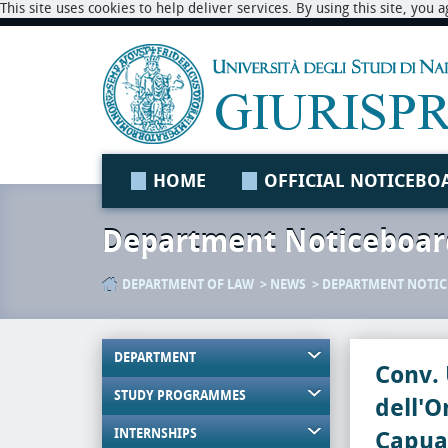
This site uses cookies to help deliver services. By using this site, you
HOME
OFFICIAL NOTICEBO
Department Noticeboar
DEPARTMENT OF LAW
NEWS
DEPARTMENT NOTI
DEPARTMENT
Conv. 
STUDY PROGRAMMES
dell'O
INTERNSHIPS
Capua