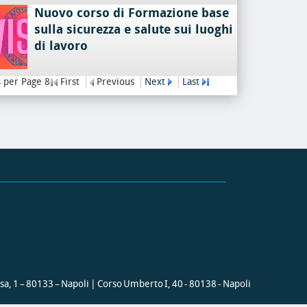
Nuovo corso di Formazione base
sulla sicurezza e salute sui luoghi
di lavoro
 per Page 8
First
Previous
Next
Last
ssa, 1 – 80133 – Napoli | Corso Umberto I, 40 - 80138 - Napoli