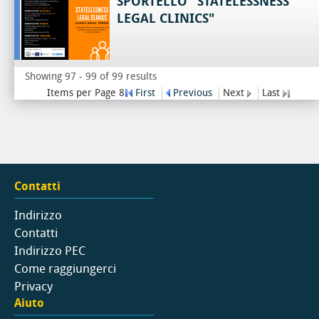
SPORTELLO "STATELESSNESS
LEGAL CLINICS"
Showing 97 - 99 of 99 results
Items per Page 8
First
Previous
Next
Last
Contatti
Indirizzo
Contatti
Indirizzo PEC
Come raggiungerci
Privacy
Aiuto