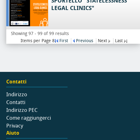
SPORTELLO "STATELESSNESS
LEGAL CLINICS"
Showing 97 - 99 of 99 results
Items per Page 8
First
Previous
Next
Last
Contatti
Indirizzo
Contatti
Indirizzo PEC
Come raggiungerci
Privacy
Aiuto