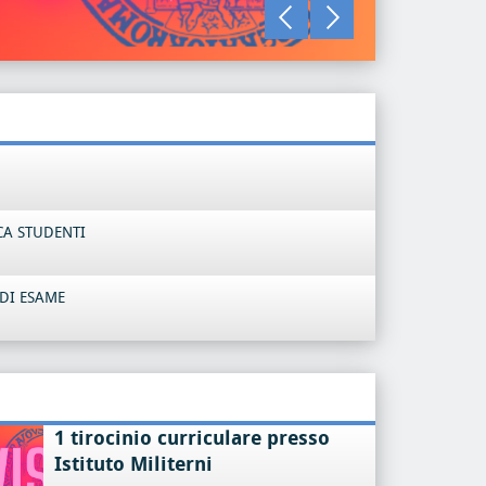
LEGGI TU
CA STUDENTI
DI ESAME
1 tirocinio curriculare presso
Istituto Militerni