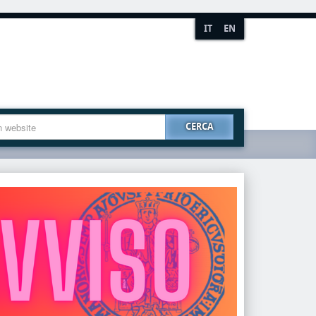
IT
EN
CERCA