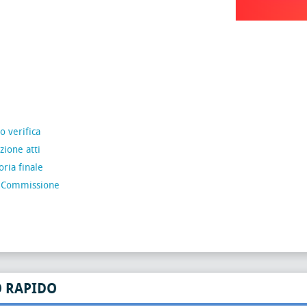
o verifica
ione atti
ria finale
 Commissione
O RAPIDO