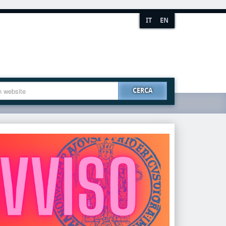
IT
EN
CERCA