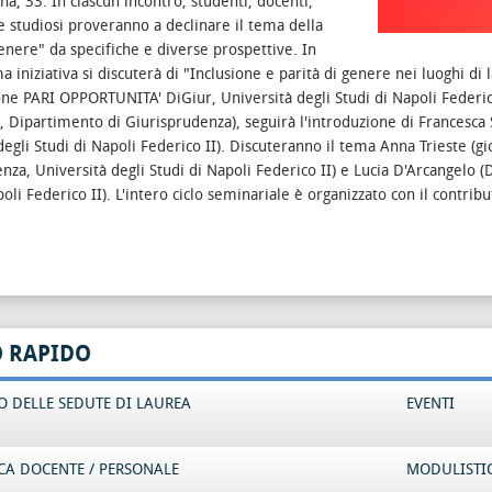
na, 33.
In ciascun incontro, studenti, docenti,
 e studiosi proveranno a declinare il tema della
genere" da specifiche e diverse prospettive. In
a iniziativa si discuterà di "Inclusione e parità di genere nei luoghi di 
e PARI OPPORTUNITA' DiGiur, Università degli Studi di Napoli Federico
, Dipartimento di Giurisprudenza), seguirà l'introduzione di Francesc
egli Studi di Napoli Federico II).
Discuteranno il tema Anna Trieste (gio
nza, Università degli Studi di Napoli Federico II) e Lucia D'Arcangelo 
oli Federico II).
L'intero ciclo seminariale è organizzato con il contribu
O RAPIDO
 DELLE SEDUTE DI LAUREA
EVENTI
CA DOCENTE / PERSONALE
MODULISTI