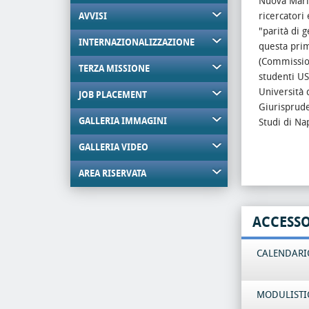
Nuova Mari
ricercatori
AVVISI
"parità di 
INTERNAZIONALIZZAZIONE
questa prim
(Commission
TERZA MISSIONE
studenti US
Università d
JOB PLACEMENT
Giurisprude
GALLERIA IMMAGINI
Studi di Nap
GALLERIA VIDEO
AREA RISERVATA
ACCESS
CALENDARIO
MODULISTI