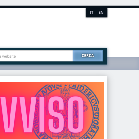
IT
EN
CERCA