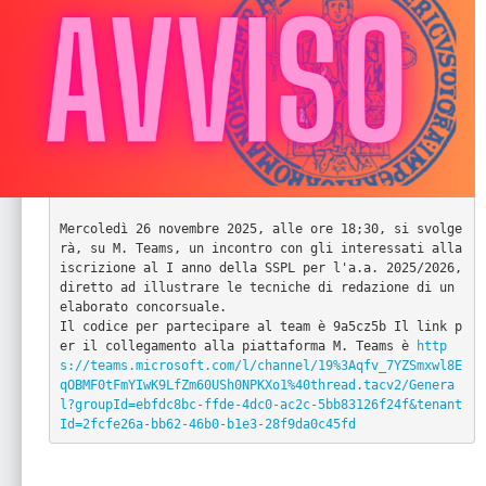
Mercoledì 26 novembre 2025, alle ore 18;30, si svolge
rà, su M. Teams, un incontro con gli interessati alla 
iscrizione al I anno della SSPL per l'a.a. 2025/2026, 
diretto ad illustrare le tecniche di redazione di un 
elaborato concorsuale.

Il codice per partecipare al team è 9a5cz5b Il link p
er il collegamento alla piattaforma M. Teams è 
http
s://teams.microsoft.com/l/channel/19%3Aqfv_7YZSmxwl8E
qOBMF0tFmYIwK9LfZm60USh0NPKXo1%40thread.tacv2/Genera
l?groupId=ebfdc8bc-ffde-4dc0-ac2c-5bb83126f24f&tenant
Id=2fcfe26a-bb62-46b0-b1e3-28f9da0c45fd