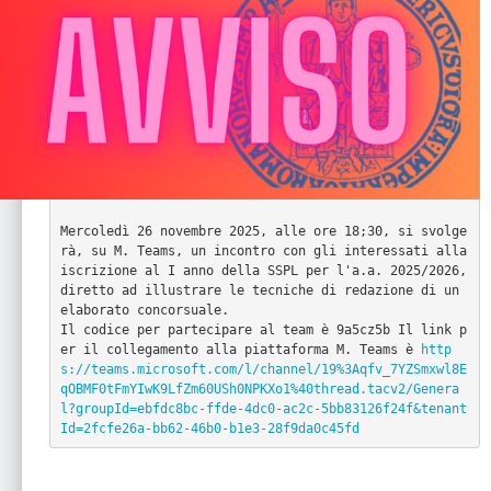
Mercoledì 26 novembre 2025, alle ore 18;30, si svolge
rà, su M. Teams, un incontro con gli interessati alla 
iscrizione al I anno della SSPL per l'a.a. 2025/2026, 
diretto ad illustrare le tecniche di redazione di un 
elaborato concorsuale.

Il codice per partecipare al team è 9a5cz5b Il link p
er il collegamento alla piattaforma M. Teams è 
http
s://teams.microsoft.com/l/channel/19%3Aqfv_7YZSmxwl8E
qOBMF0tFmYIwK9LfZm60USh0NPKXo1%40thread.tacv2/Genera
l?groupId=ebfdc8bc-ffde-4dc0-ac2c-5bb83126f24f&tenant
Id=2fcfe26a-bb62-46b0-b1e3-28f9da0c45fd