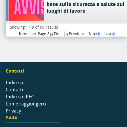
base sulla sicurezza e salute sui
luoghi di lavoro
Showing 1 - 8 of 99 results
Items per Page 8
First
Previous
Next
Last
Contatti
Indirizzo
Contatti
Indirizzo PEC
Come raggiungerci
Privacy
Aiuto