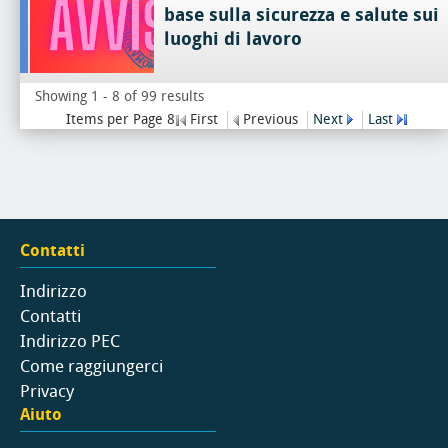
base sulla sicurezza e salute sui
luoghi di lavoro
Showing 1 - 8 of 99 results
Items per Page 8
First
Previous
Next
Last
Contatti
Indirizzo
Contatti
Indirizzo PEC
Come raggiungerci
Privacy
Aiuto