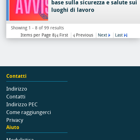
base sulla sicurezza e salute sui
luoghi di lavoro
Showing 1 - 8 of 99 results
Items per Page 8
First
Previous
Next
Last
Contatti
Indirizzo
Contatti
Indirizzo PEC
Come raggiungerci
Privacy
Aiuto
Modulistica