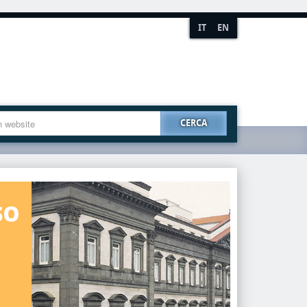
IT
EN
CERCA