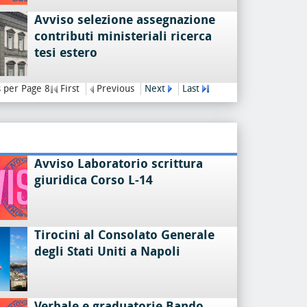
Avviso selezione assegnazione
contributi ministeriali ricerca
tesi estero
 per Page 8
First
Previous
Next
Last
Avviso Laboratorio scrittura
giuridica Corso L-14
Tirocini al Consolato Generale
degli Stati Uniti a Napoli
Verbale e graduatorie Bando