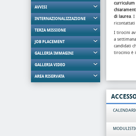
curriculum 
AVVISI
chiaramente
di laurea
. 
INTERNAZIONALIZZAZIONE
ricontattat
TERZA MISSIONE
I tirocini 
a settimana
JOB PLACEMENT
candidati c
tirocinio è
GALLERIA IMMAGINI
GALLERIA VIDEO
AREA RISERVATA
ACCESS
CALENDARIO
MODULISTI