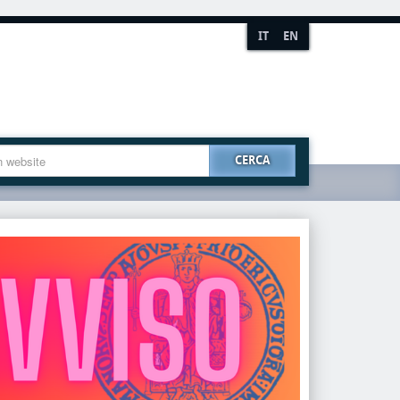
IT
EN
CERCA