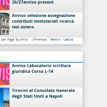
26/27avviso present
Avviso selezione assegnazione
contributi ministeriali ricerca
tesi estero
 per Page 8
First
Previous
Next
Last
Avviso Laboratorio scrittura
giuridica Corso L-14
Tirocini al Consolato Generale
degli Stati Uniti a Napoli