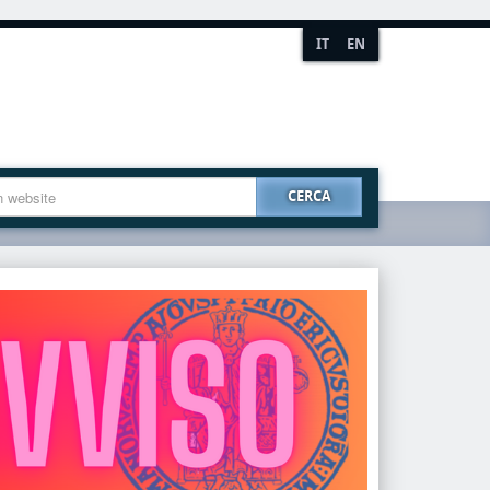
IT
EN
CERCA