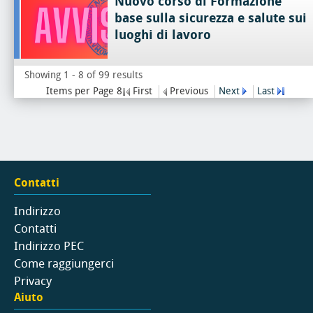
Nuovo corso di Formazione
base sulla sicurezza e salute sui
luoghi di lavoro
Showing 1 - 8 of 99 results
Items per Page 8
First
Previous
Next
Last
Contatti
Indirizzo
Contatti
Indirizzo PEC
Come raggiungerci
Privacy
Aiuto