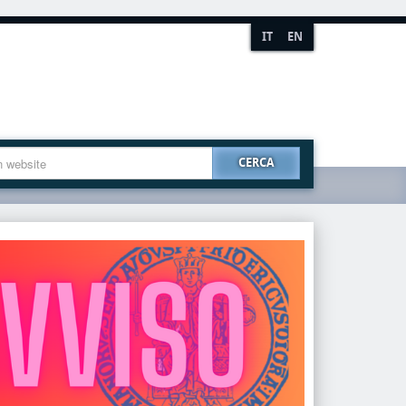
IT
EN
CERCA