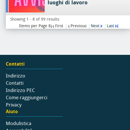
luoghi di lavoro
Showing 1 - 8 of 99 results
Items per Page 8
First
Previous
Next
Last
Contatti
Indirizzo
Contatti
Indirizzo PEC
Come raggiungerci
Privacy
Aiuto
Modulistica