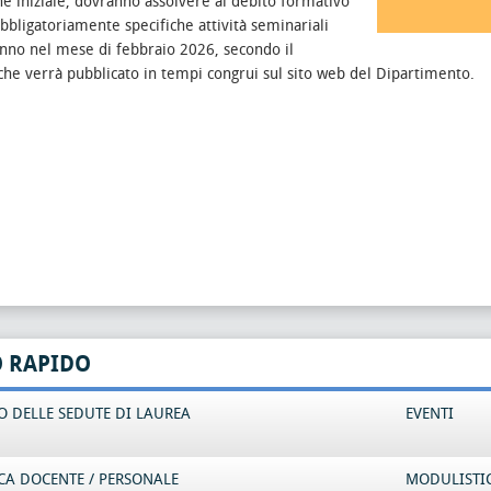
e iniziale, dovranno assolvere al debito formativo
bligatoriamente specifiche attività seminariali
anno nel mese di febbraio 2026, secondo il
che verrà pubblicato in tempi congrui sul sito web del Dipartimento.
O RAPIDO
 DELLE SEDUTE DI LAUREA
EVENTI
CA DOCENTE / PERSONALE
MODULISTI