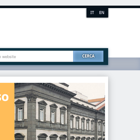
IT
EN
CERCA