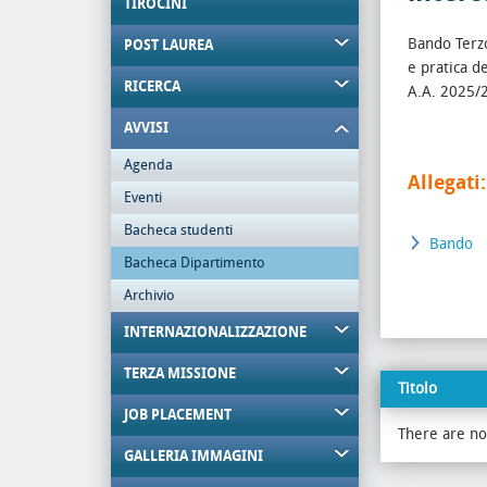
TIROCINI
Bando Terzo
POST LAUREA
e pratica d
RICERCA
A.A. 2025/
AVVISI
Agenda
Allegati:
Eventi
Bacheca studenti
Bando
Bacheca Dipartimento
Archivio
INTERNAZIONALIZZAZIONE
TERZA MISSIONE
Titolo
JOB PLACEMENT
There are no 
GALLERIA IMMAGINI