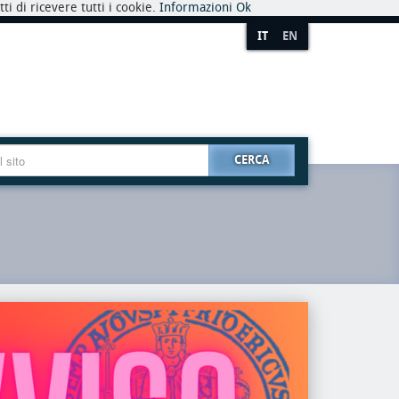
i di ricevere tutti i cookie.
Informazioni
Ok
IT
EN
CERCA
premio
riaper