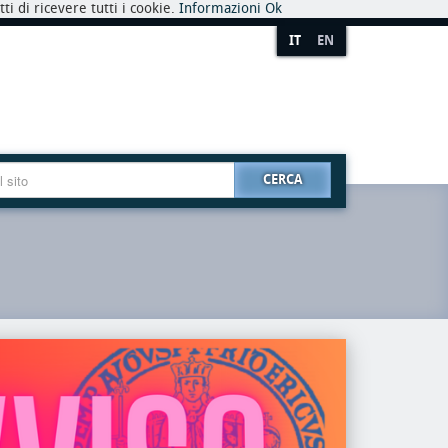
i di ricevere tutti i cookie.
Informazioni
Ok
IT
EN
CERCA
premio
riaper