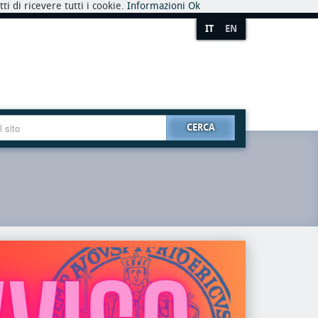
i di ricevere tutti i cookie.
Informazioni
Ok
IT
EN
CERCA
premio
riaper