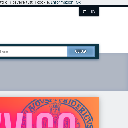
i di ricevere tutti i cookie.
Informazioni
Ok
IT
EN
CERCA
premio
riaper