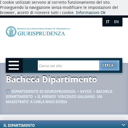
I cookie utilizzati servono al corretto funzionamento del sito.
Proseguendo la navigazione senza modificare le impostazioni del
browser, accetti di ricevere tutti i cookie.
Informazioni
Ok
IT
EN
CERCA
Bacheca Dipartimento
DIPARTIMENTO DI GIURISPRUDENZA
AVVISI
BACHECA
DIPARTIMENTO
IL PREMIO ‘VINCENZO GALGANO. UN
MAGISTRATO’ A CARLA MASI DORIA
IL DIPARTIMENTO